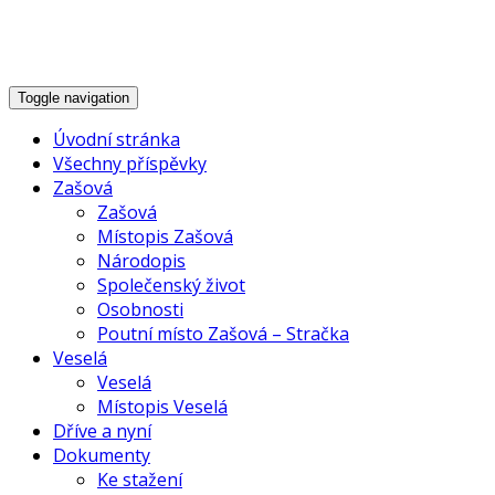
Historie Zašové, V
Toggle navigation
Úvodní stránka
Všechny příspěvky
Zašová
Zašová
Místopis Zašová
Národopis
Společenský život
Osobnosti
Poutní místo Zašová – Stračka
Veselá
Veselá
Místopis Veselá
Dříve a nyní
Dokumenty
Ke stažení