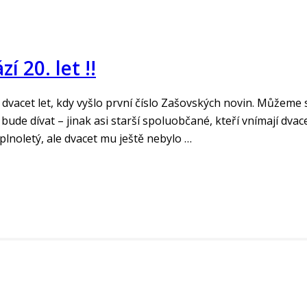
 20. let !!
dvacet let, kdy vyšlo první číslo Zašovských novin. Můžeme se p
bude dívat – jinak asi starší spoluobčané, kteří vnímají dvac
ž plnoletý, ale dvacet mu ještě nebylo …