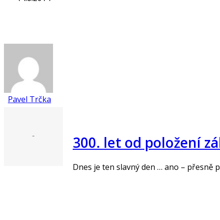
Pavel Trčka
-
300. let od položení 
Dnes je ten slavný den … ano – přesně p
„Číst více“