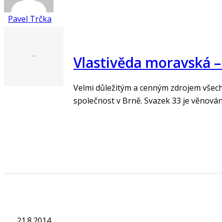
Pavel Trčka
-
Vlastivěda moravská –
Velmi důležitým a cenným zdrojem všech
společnost v Brně. Svazek 33 je věnov
„Číst více“
21.8.2014