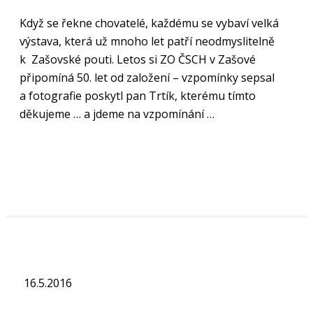
Když se řekne chovatelé, každému se vybaví velká
výstava, která už mnoho let patří neodmyslitelně
k Zašovské pouti. Letos si ZO ČSCH v Zašové
připomíná 50. let od založení – vzpomínky sepsal
a fotografie poskytl pan Trtík, kterému tímto
děkujeme … a jdeme na vzpomínání …
„Číst více“
16.5.2016