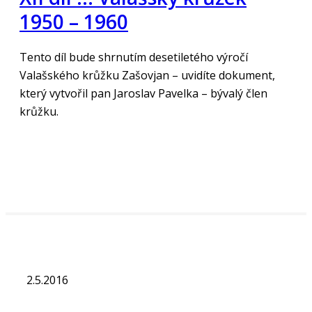
1950 – 1960
Tento díl bude shrnutím desetiletého výročí
Valašského krůžku Zašovjan – uvidíte dokument,
který vytvořil pan Jaroslav Pavelka – bývalý člen
krůžku.
„Číst více“
2.5.2016