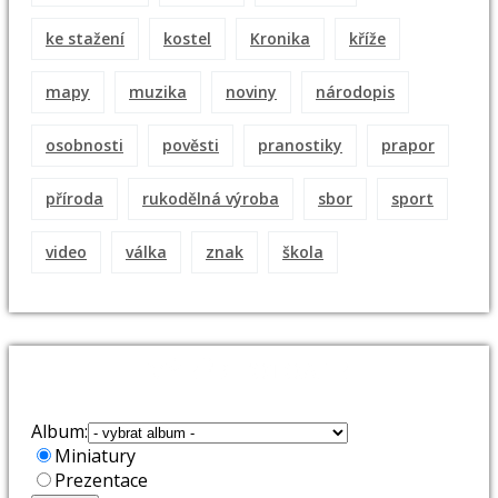
ke stažení
kostel
Kronika
kříže
mapy
muzika
noviny
národopis
osobnosti
pověsti
pranostiky
prapor
příroda
rukodělná výroba
sbor
sport
video
válka
znak
škola
VÝBĚR FOTOALB
Album:
Miniatury
Prezentace