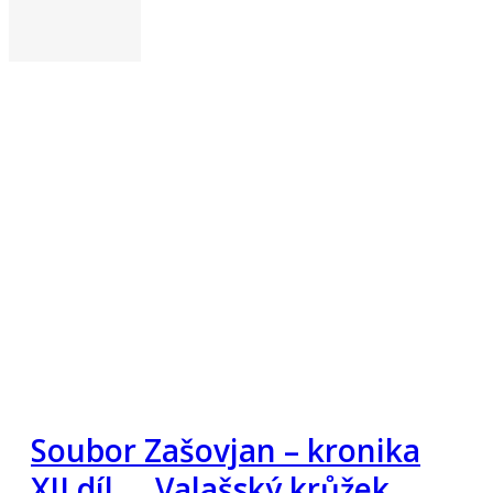
Soubor Zašovjan – kronika
XII díl … Valašský krůžek