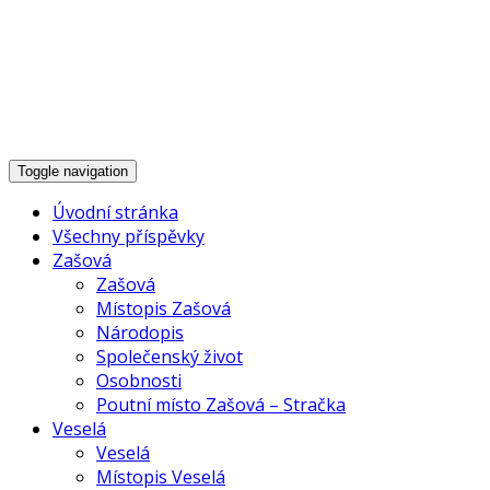
Historie Zašové,
Veselé a okolí
Toggle navigation
Úvodní stránka
Všechny příspěvky
Zašová
Zašová
Místopis Zašová
Národopis
Společenský život
Osobnosti
Poutní místo Zašová – Stračka
Veselá
Veselá
Místopis Veselá