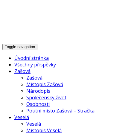
Historie Zašové,
Veselé a okolí
Toggle navigation
Úvodní stránka
Všechny příspěvky
Zašová
Zašová
Místopis Zašová
Národopis
Společenský život
Osobnosti
Poutní místo Zašová – Stračka
Veselá
Veselá
Místopis Veselá