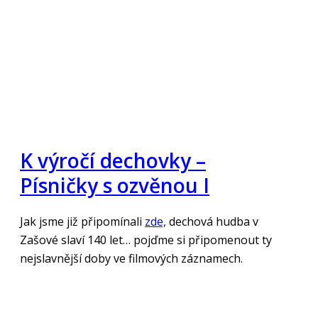
K výročí dechovky –
Písničky s ozvěnou I
Jak jsme již připomínali
zde,
dechová hudba v
Zašové slaví 140 let… pojďme si připomenout ty
nejslavnější doby ve filmových záznamech.
„Číst více“