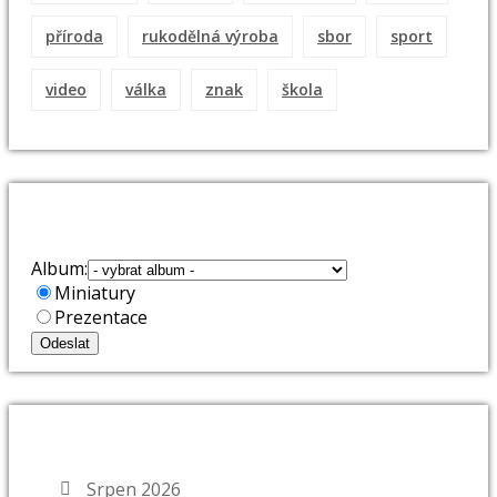
příroda
rukodělná výroba
sbor
sport
video
válka
znak
škola
VÝBĚR FOTOALB
Album:
Miniatury
Prezentace
ARCHIVY
Srpen 2026