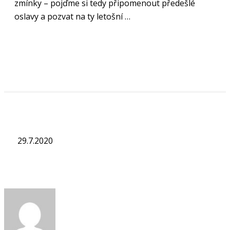
zmínky – pojďme si tedy připomenout předešlé
oslavy a pozvat na ty letošní …
„Číst více“
29.7.2020