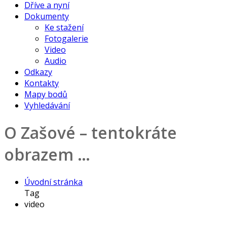
Dříve a nyní
Dokumenty
Ke stažení
Fotogalerie
Video
Audio
Odkazy
Kontakty
Mapy bodů
Vyhledávání
O Zašové – tentokráte
obrazem …
Úvodní stránka
Tag
video