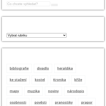
RUBRIKY
ŠTÍTKY
bibliografie
divadlo
heraldika
ke stažení
kostel
Kronika
kříže
mapy
muzika
noviny
národopis
osobnosti
pověsti
pranostiky
prapor