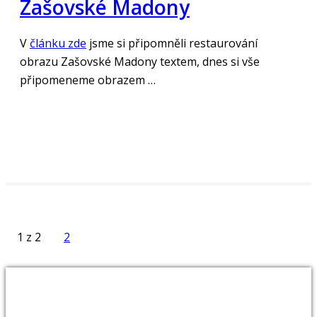
Zašovské Madony
V
článku zde
jsme si připomněli restaurování
obrazu Zašovské Madony textem, dnes si vše
připomeneme obrazem …
„Číst více“
1 z 2
2
VYHLEDAT