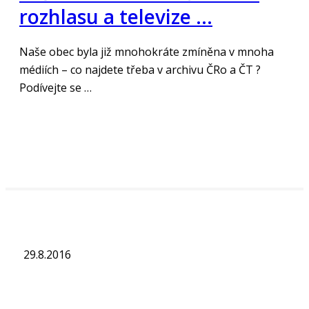
rozhlasu a televize …
Naše obec byla již mnohokráte zmíněna v mnoha
médiích – co najdete třeba v archivu ČRo a ČT ?
Podívejte se …
„Číst více“
29.8.2016