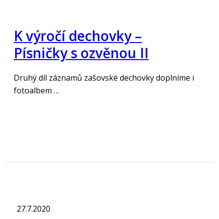
K výročí dechovky –
Písničky s ozvěnou II
Druhý díl záznamů zašovské dechovky doplníme i
fotoalbem …
„Číst více“
27.7.2020