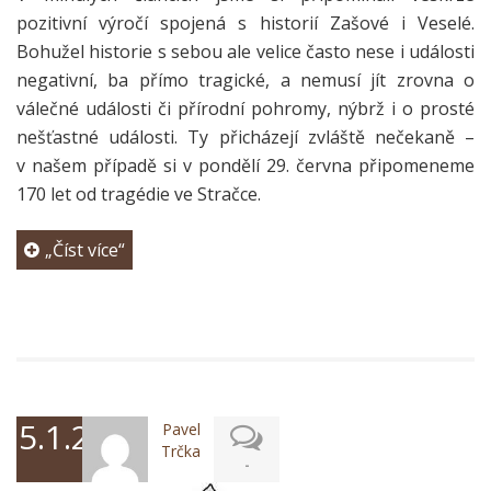
pozitivní výročí spojená s historií Zašové i Veselé.
Bohužel historie s sebou ale velice často nese i události
negativní, ba přímo tragické, a nemusí jít zrovna o
válečné události či přírodní pohromy, nýbrž i o prosté
nešťastné události.
Ty přicházejí zvláště nečekaně –
v našem případě si v pondělí 29. června připomeneme
170 let od tragédie ve Stračce.
„Číst více“
5.1.2026
Pavel
Trčka
-