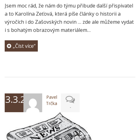
Jsem moc rád, že nám do týmu přibude další přispivatel
a to Karolína Zeťová, která píše články o historii a
výročích i do Zašovských novin … zde ale můžeme vydat
i s bohatým obrazovým materiálem…
„Číst více“
3.3.2025
Pavel
Trčka
-