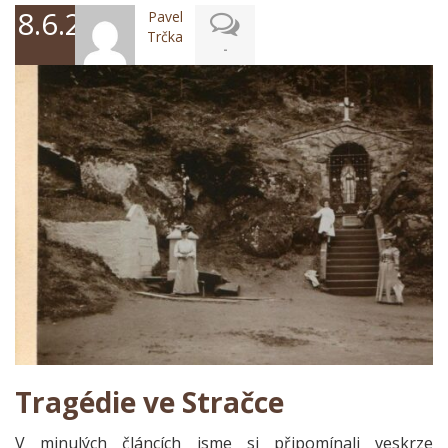
8.6.2026
Pavel
Trčka
-
Tragédie ve Stračce
V minulých článcích
jsme si připomínali veskrze