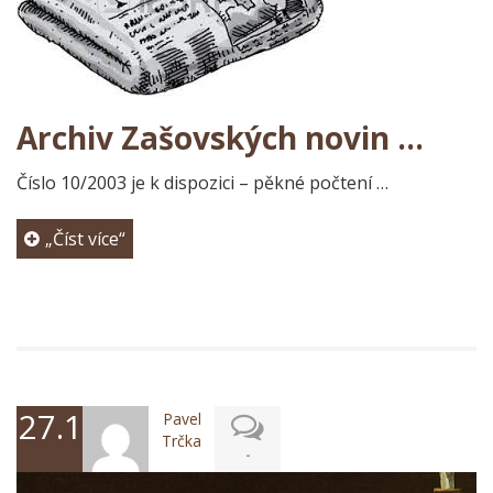
Archiv Zašovských novin …
Číslo 10/2003 je k dispozici – pěkné počtení …
„Číst více“
27.1.2025
Pavel
Trčka
-