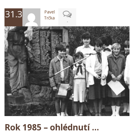
31.3.2025
Pavel
Trčka
-
Rok 1985 – ohlédnutí …