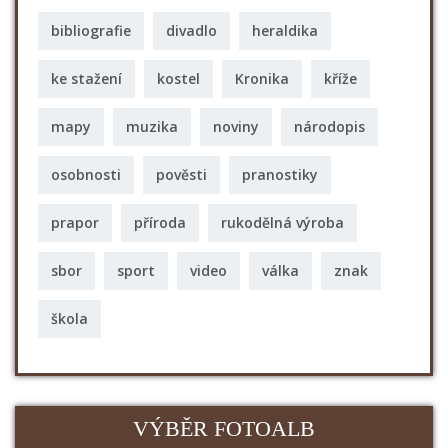
bibliografie
divadlo
heraldika
ke stažení
kostel
Kronika
kříže
mapy
muzika
noviny
národopis
osobnosti
pověsti
pranostiky
prapor
příroda
rukodělná výroba
sbor
sport
video
válka
znak
škola
VÝBĚR FOTOALB