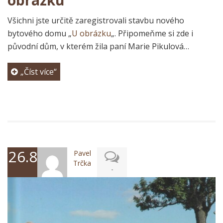
obrázku“
Všichni jste určitě zaregistrovali stavbu nového
bytového domu „
U obrázku
„. Připomeňme si zde i
původní dům, v kterém žila paní Marie Pikulová…
„Číst více“
26.8.2024
Pavel
Trčka
-