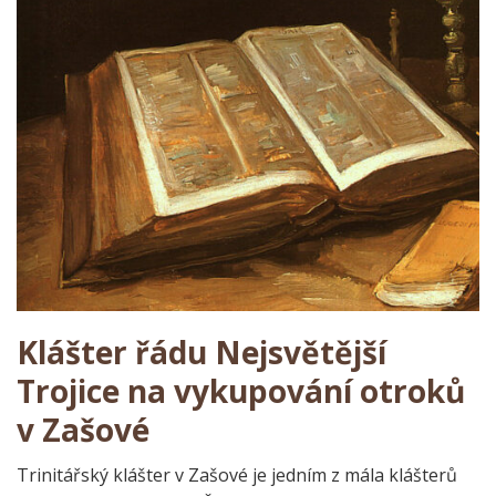
Klášter řádu Nejsvětější
Trojice na vykupování otroků
v Zašové
Trinitářský klášter v Zašové je jedním z mála klášterů