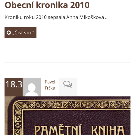
Obecní kronika 2010
Kroniku roku 2010 sepsala Anna Mikošková …
„Číst více“
18.3.2024
Pavel
Trčka
-