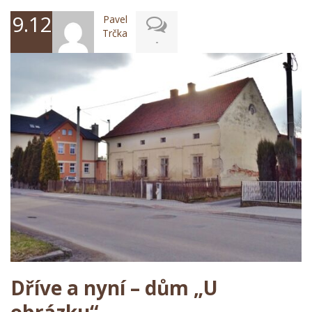
9.12.2024
Pavel
Trčka
-
Dříve a nyní – dům „U