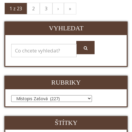
1 z 23
2
3
›
»
VYHLEDAT
RUBRIKY
ŠTÍTKY