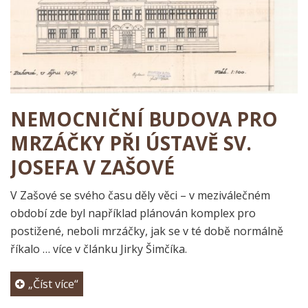
NEMOCNIČNÍ BUDOVA PRO
MRZÁČKY PŘI ÚSTAVĚ SV.
JOSEFA V ZAŠOVÉ
V Zašové se svého času děly věci – v meziválečném
období zde byl například plánován komplex pro
postižené, neboli mrzáčky, jak se v té době normálně
říkalo … více v článku Jirky Šimčíka.
„Číst více“