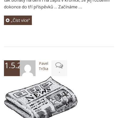
tak bohatý na dění i na zápis v kronice, že jej rozdělím
dokonce do tří příspěvků … Začínáme ….
„Číst více“
1.5.2017
Pavel
Trčka
-