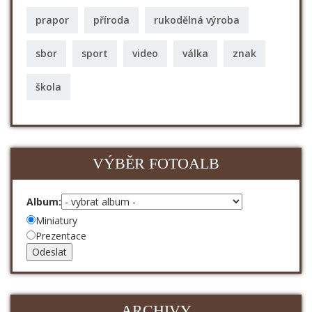
prapor
příroda
rukodělná výroba
sbor
sport
video
válka
znak
škola
VÝBĚR FOTOALB
Album:
Miniatury
Prezentace
ARCHIVY