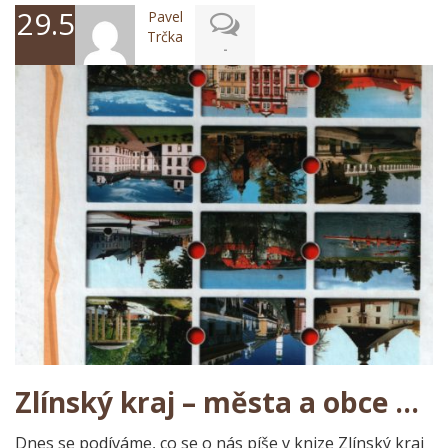
29.5.2017
Pavel
Trčka
-
Zlínský kraj – města a obce …
Dnes se podíváme, co se o nás píše v knize Zlínský kraj