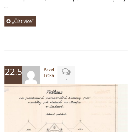
…
„Číst více“
22.5.2017
Pavel
Trčka
-