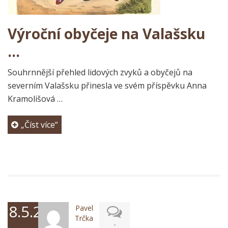
Výroční obyčeje na Valašsku
…
Souhrnnější přehled lidových zvyků a obyčejů na
severním Valašsku přinesla ve svém příspěvku Anna
Kramolišová …
„Číst více“
8.5.2017
Pavel
Trčka
-