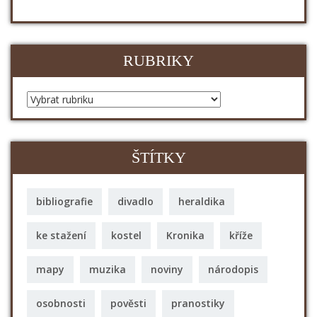
RUBRIKY
ŠTÍTKY
bibliografie
divadlo
heraldika
ke stažení
kostel
Kronika
kříže
mapy
muzika
noviny
národopis
osobnosti
pověsti
pranostiky