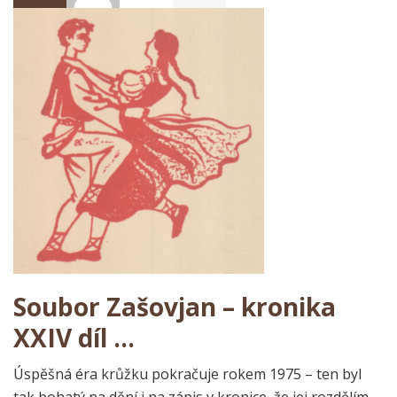
Soubor Zašovjan – kronika
XXIV díl …
Úspěšná éra krůžku pokračuje rokem 1975 – ten byl