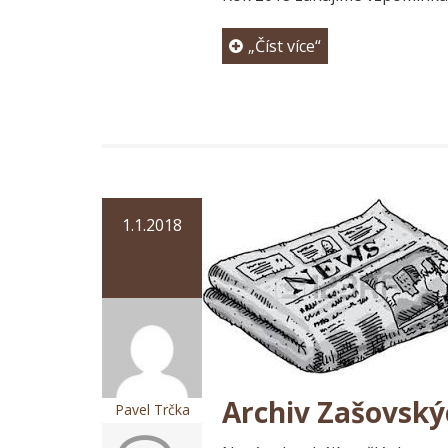
„Číst více“
1.1.2018
Archiv Zašovský
Pavel Trčka