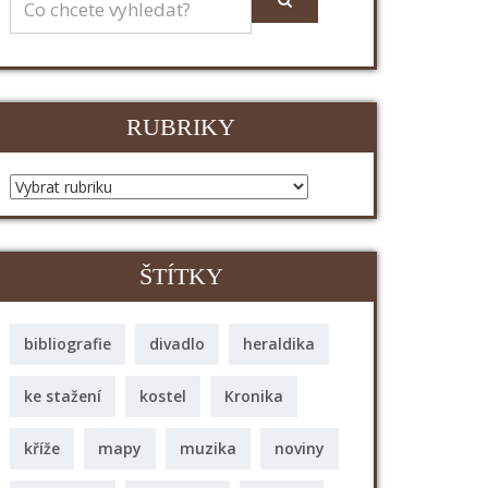
RUBRIKY
ŠTÍTKY
bibliografie
divadlo
heraldika
ke stažení
kostel
Kronika
kříže
mapy
muzika
noviny