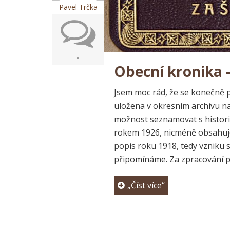
Pavel Trčka
-
Obecní kronika –
Jsem moc rád, že se konečně po
uložena v okresním archivu na
možnost seznamovat s historií
rokem 1926, nicméně obsahuje 
popis roku 1918, tedy vzniku s
připomínáme. Za zpracování pa
„Číst více“