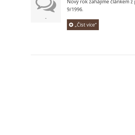
Nový rok zahájíme článkem z p
9/1996.
-
„Číst více“