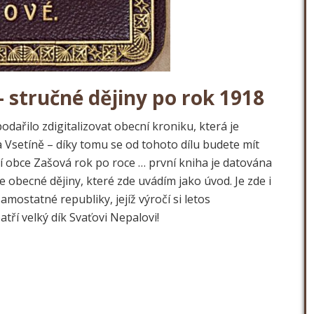
 stručné dějiny po rok 1918
dařilo zdigitalizovat obecní kroniku, která je
 Vsetíně – díky tomu se od tohoto dílu budete mít
 obce Zašová rok po roce … první kniha je datována
obecné dějiny, které zde uvádím jako úvod. Je zde i
amostatné republiky, jejíž výročí si letos
tří velký dík Svaťovi Nepalovi!