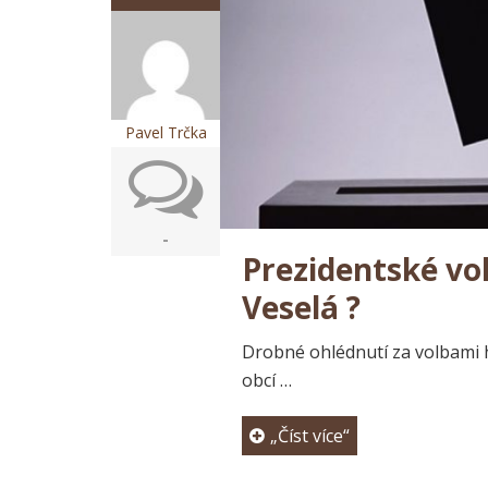
Pavel Trčka
-
Prezidentské vol
Veselá ?
Drobné ohlédnutí za volbami h
obcí …
„Číst více“