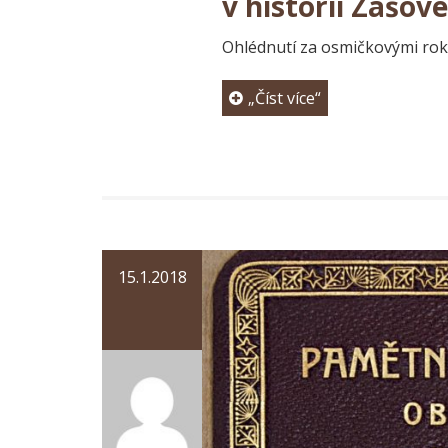
v historii Zašové
Ohlédnutí za osmičkovými rok
„Číst více“
15.1.2018