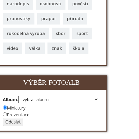
národopis
osobnosti
pověsti
pranostiky
prapor
příroda
rukodělná výroba
sbor
sport
video
válka
znak
škola
VÝBĚR FOTOALB
Album:
Miniatury
Prezentace