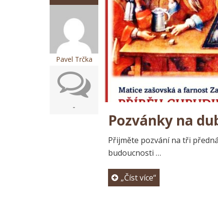
Pavel Trčka
-
Pozvánky na du
Přijměte pozvání na tři přednáš
budoucnosti …
„Číst více“