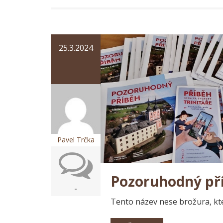
25.3.2024
Pavel Trčka
Pozoruhodný př
-
Tento název nese brožura, kt