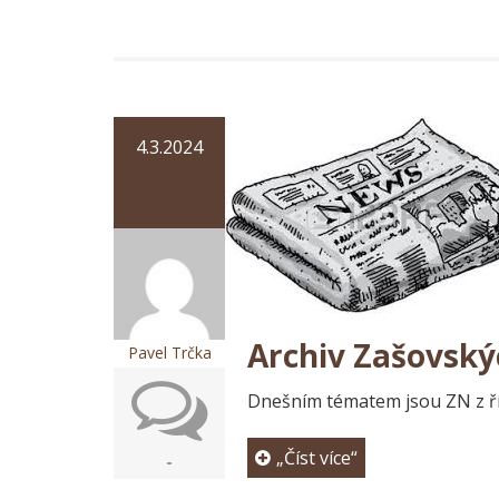
4.3.2024
Archiv Zašovský
Pavel Trčka
Dnešním tématem jsou ZN z ří
„Číst více“
-