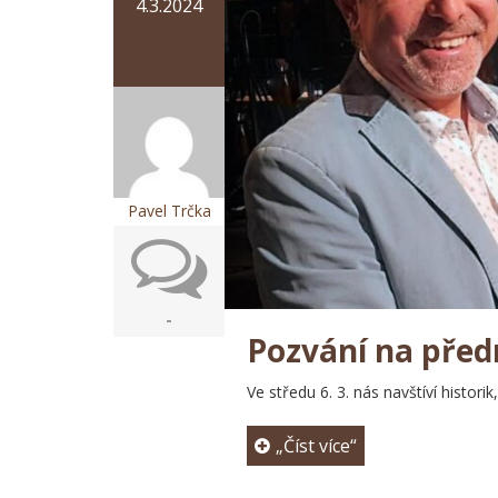
4.3.2024
Pavel Trčka
-
Pozvání na pře
Ve středu 6. 3. nás navštíví historik
„Číst více“