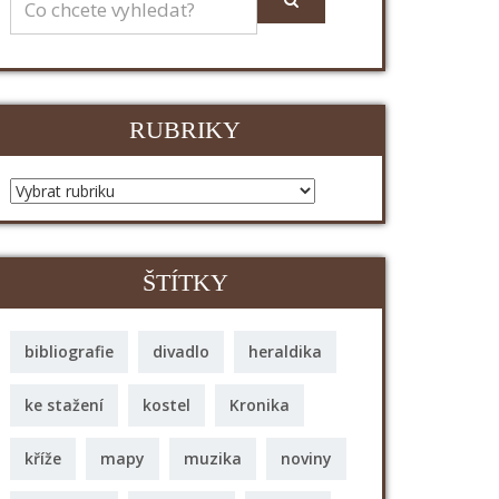
RUBRIKY
ŠTÍTKY
bibliografie
divadlo
heraldika
ke stažení
kostel
Kronika
kříže
mapy
muzika
noviny