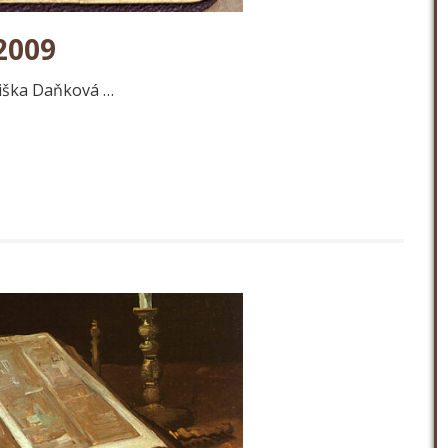
2009
řiška Daňková …