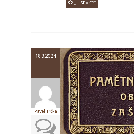
„Číst více“
18.3.2024
Pavel Trčka