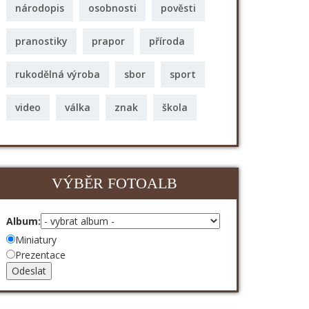
národopis
osobnosti
pověsti
pranostiky
prapor
příroda
rukodělná výroba
sbor
sport
video
válka
znak
škola
VÝBĚR FOTOALB
Album:
Miniatury
Prezentace