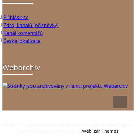
Přihlásit se
Zdroj kanálů (příspěvky)
Kanál komentářů
Česká lokalizace
Webarchiv
© 2015 Historie Zašové, Veselé a okolí | Customized Enigma
Theme|Theme Developed By
Weblizar Themes