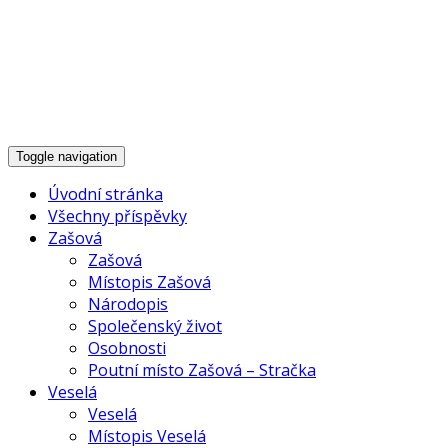
Historie Zašové,
Veselé a okolí
Toggle navigation
Úvodní stránka
Všechny příspěvky
Zašová
Zašová
Místopis Zašová
Národopis
Společenský život
Osobnosti
Poutní místo Zašová – Stračka
Veselá
Veselá
Místopis Veselá