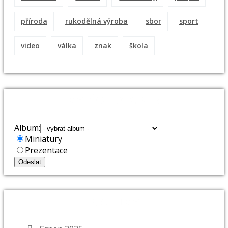
příroda
rukodělná výroba
sbor
sport
video
válka
znak
škola
VÝBĚR FOTOALB
Album:
Miniatury
Prezentace
ARCHIVY