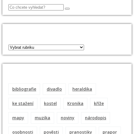
RUBRIKY
ŠTÍTKY
bibliografie
divadlo
heraldika
ke stažení
kostel
Kronika
kříže
mapy
muzika
noviny
národopis
osobnosti
pověsti
pranostiky
prapor