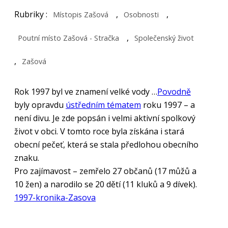
Rubriky :
,
,
Místopis Zašová
Osobnosti
,
Poutní místo Zašová - Stračka
Společenský život
,
Zašová
Rok 1997 byl ve znamení velké vody …
Povodně
byly opravdu
ústředním tématem
roku 1997 – a
není divu. Je zde popsán i velmi aktivní spolkový
život v obci. V tomto roce byla získána i stará
obecní pečeť, která se stala předlohou obecního
znaku.
Pro zajímavost – zemřelo 27 občanů (17 můžů a
10 žen) a narodilo se 20 dětí (11 kluků a 9 dívek).
1997-kronika-Zasova