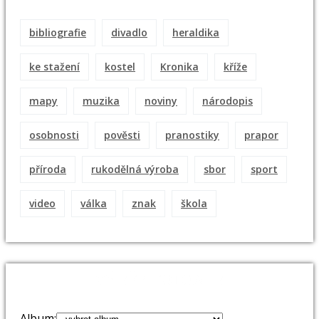
bibliografie
divadlo
heraldika
ke stažení
kostel
Kronika
kříže
mapy
muzika
noviny
národopis
osobnosti
pověsti
pranostiky
prapor
příroda
rukodělná výroba
sbor
sport
video
válka
znak
škola
VÝBĚR FOTOALB
Album: