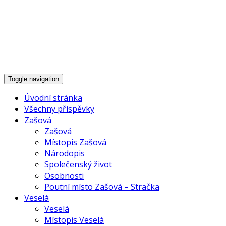
Historie Zašové,
Veselé a okolí
Toggle navigation
Úvodní stránka
Všechny příspěvky
Zašová
Zašová
Místopis Zašová
Národopis
Společenský život
Osobnosti
Poutní místo Zašová – Stračka
Veselá
Veselá
Místopis Veselá