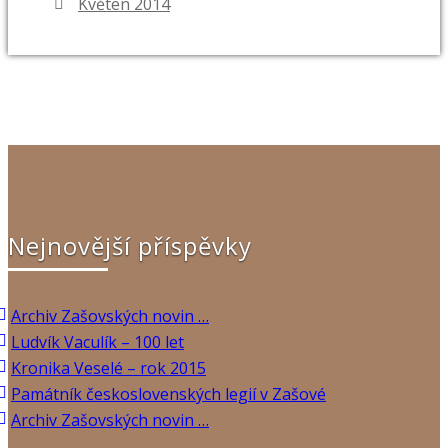
Květen 2014
Nejnovější příspěvky
Archiv Zašovských novin …
Ludvík Vaculík – 100 let
Kronika Veselé – rok 2015
Památník československých legií v Zašové
Archiv Zašovských novin …