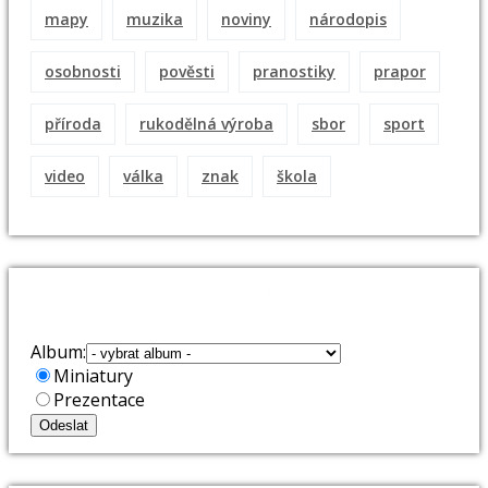
mapy
muzika
noviny
národopis
osobnosti
pověsti
pranostiky
prapor
příroda
rukodělná výroba
sbor
sport
video
válka
znak
škola
VÝBĚR FOTOALB
Album:
Miniatury
Prezentace