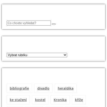
VYHLEDAT
RUBRIKY
ŠTÍTKY
bibliografie
divadlo
heraldika
ke stažení
kostel
Kronika
kříže