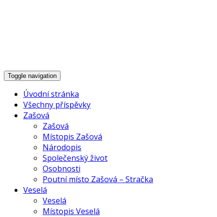
Historie Zašové,
Veselé a okolí
Toggle navigation
Úvodní stránka
Všechny příspěvky
Zašová
Zašová
Místopis Zašová
Národopis
Společenský život
Osobnosti
Poutní místo Zašová – Stračka
Veselá
Veselá
Místopis Veselá