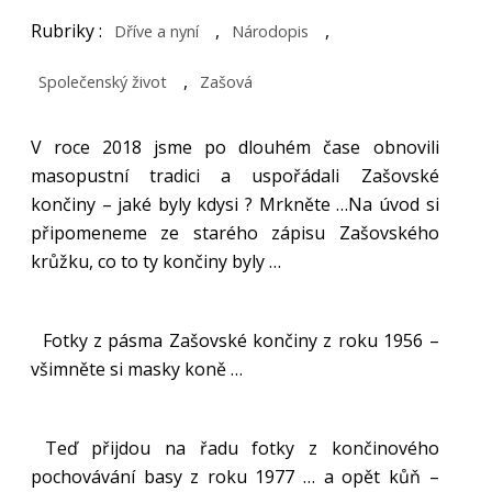
Rubriky :
,
,
Dříve a nyní
Národopis
,
Společenský život
Zašová
V roce 2018 jsme po dlouhém čase obnovili
masopustní tradici a uspořádali Zašovské
končiny – jaké byly kdysi ? Mrkněte …
Na úvod si
připomeneme ze starého zápisu Zašovského
krůžku, co to ty končiny byly …
Fotky z pásma Zašovské končiny z roku 1956 –
všimněte si masky koně …
Teď přijdou na řadu fotky z končinového
pochovávání basy z roku 1977 … a opět kůň –