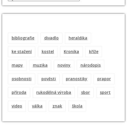
ŠTÍTKY
bibliografie
divadlo
heraldika
ke stažení
kostel
Kronika
kříže
mapy
muzika
noviny
národopis
osobnosti
pověsti
pranostiky
prapor
příroda
rukodělná výroba
sbor
sport
video
válka
znak
škola