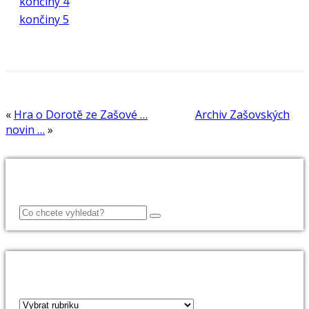
končiny 4
končiny 5
«
Hra o Dorotě ze Zašové …
Archiv Zašovských
novin …
»
VYHLEDAT
RUBRIKY