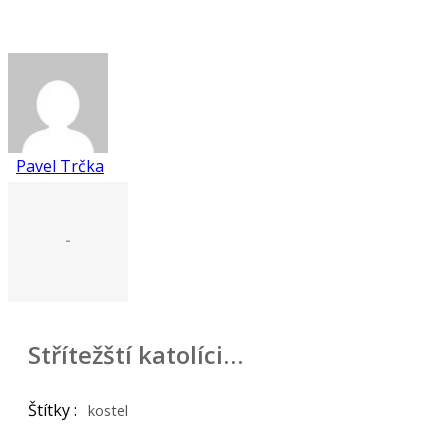
Pavel Trčka
-
Střítežští katolíci…
Štítky :
kostel