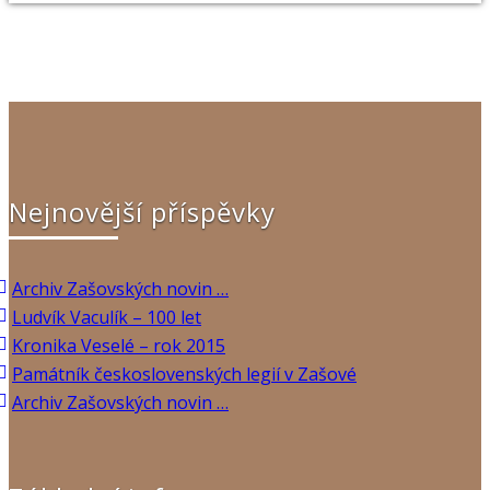
Nejnovější příspěvky
Archiv Zašovských novin …
Ludvík Vaculík – 100 let
Kronika Veselé – rok 2015
Památník československých legií v Zašové
Archiv Zašovských novin …