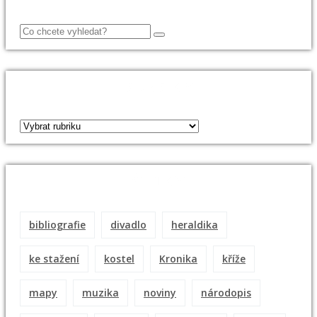
RUBRIKY
ŠTÍTKY
bibliografie
divadlo
heraldika
ke stažení
kostel
Kronika
kříže
mapy
muzika
noviny
národopis