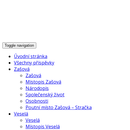
Historie Zašové,
Veselé a okolí
Toggle navigation
Úvodní stránka
Všechny příspěvky
Zašová
Zašová
Místopis Zašová
Národopis
Společenský život
Osobnosti
Poutní místo Zašová – Stračka
Veselá
Veselá
Místopis Veselá