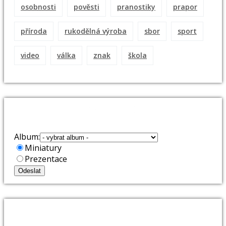
osobnosti
pověsti
pranostiky
prapor
příroda
rukodělná výroba
sbor
sport
video
válka
znak
škola
VÝBĚR FOTOALB
Album:
Miniatury
Prezentace
ARCHIVY