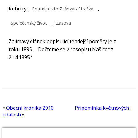
Rubriky :
,
Poutní místo Zašová - Stračka
,
Společenský život
Zašová
Zajímavý článek popisující tehdejší poměry je z
roku 1895 …
Dočteme se v časopisu Našicec z
21.4.1895 :
«
Obecní kronika 2010
Připomínka květnových
událostí
»
VYHLEDAT