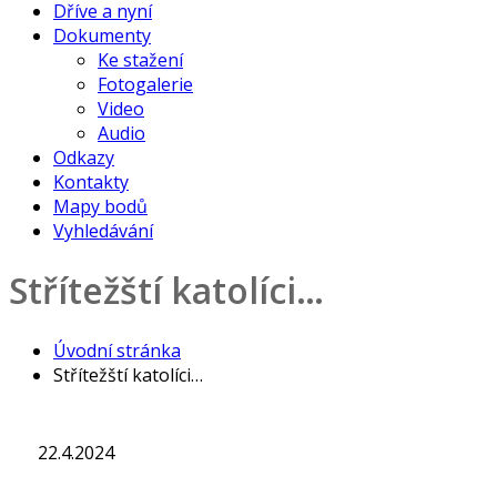
Dříve a nyní
Dokumenty
Ke stažení
Fotogalerie
Video
Audio
Odkazy
Kontakty
Mapy bodů
Vyhledávání
Střítežští katolíci…
Úvodní stránka
Střítežští katolíci…
22.4.2024